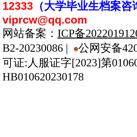
12333
（大学毕业生档案
咨
viprcw@qq.com
网站备案：
ICP备20220191
B2-20230086 |
公网安备4201
可证:人服证字[2023]第010
HB010620230178
929人才网
929招聘网
南方人才网
919人才网
939人才网
520人才
92
联合人才网
联合招聘网
888人才网
163人才网
163招聘网
985人才网
21
同城招聘网
毕业生求职网
域名抢注网
招聘人才网
中国直聘网
中国人才招聘网
中
直聘招聘网
人才网
武汉人才网
520人才网
28人才网
最新招聘信息
最